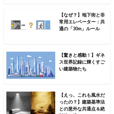
【なぜ？】地下街と非
常用エレベーター：共
通の「30m」ルール
【驚きと感動！】ギネ
ス世界記録に輝くすご
い建築物たち
【えっ、これも風水だ
ったの？】建築基準法
との意外な共通点＆絶