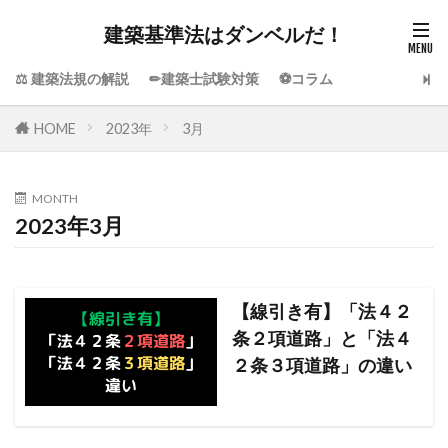
建築基準法はダンベルだ！
⚖️ 建築法規の解説
✏建築士試験対策
⚽コラム
HOME
2023年
3月
MONTH
2023年3月
【線引き有】「法４２
条２項道路」と「法４
２条３項道路」の違い