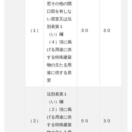
窓その他の開
口部を有しな
い居室又は法
別表第１
（１）
３０
３０
（い）欄
（４）項に掲
げる用途に供
する特殊建築
物の主たる用
途に供する居
室
法別表第１
（い）欄
（２）項に掲
げる用途に供
（２）
５０
３０
する特殊建築