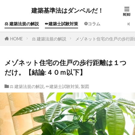
建築基準法はダンベルだ！
⚖️ 建築法規の解説
✏建築士試験対策
⚽コラム
HOME
⚖️ 建築法規の解説
メゾネット住宅の住戸の歩行距
メゾネット住宅の住戸の歩行距離は１つ
だけ。【結論:４０ｍ以下】
⚖️ 建築法規の解説
,
✏建築士試験対策
,
製図