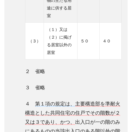
物の主たる用
途に供する居
室
（１）又は
（２）に掲げ
（３）
５０
４０
る居室以外の
居室
２ 省略
３ 省略
４
第１項の規定は、
主要構造部を準耐火
構造とした共同住宅の住戸でその階数が２
又は３であり、かつ、
出入口が一の階のみ
にあるものの当該出入口のある階以外の階