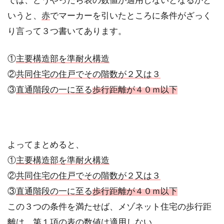
いうと、
赤
でマーカーを引いたところに条件がざっく
り言って３つ書いてあります。
①
主要構造部を準耐火構造
②
共同住宅の住戸でその階数が２又は３
③
直通階段の一に至る
歩行距離が４０ｍ以下
よってまとめると、
①
主要構造部を準耐火構造
②
共同住宅の住戸でその階数が２又は３
③
直通階段の一に至る
歩行距離が４０ｍ以下
この３つの条件を満たせば、メゾネット住宅の歩行距
離は、
第１項の表の数値は適用しない
。