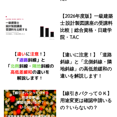
【2026年度版】一級建築
士 設計製図講座の受講料
比較｜総合資格・日建学
院・TAC
【違いに注意！】「道路
斜線」と「北側斜線・隣
地斜線」の高低差緩和の
違いを解説します！
【線引きパクってＯＫ】
用途変更は確認申請いる
の？いらないの？