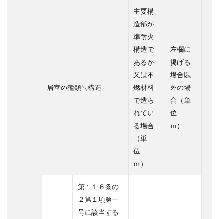
主要構
造部が
準耐火
構造で
左欄に
あるか
掲げる
又は不
場合以
居室の種類＼構造
燃材料
外の場
で造ら
合（単
れてい
位
る場合
ｍ）
（単
位
ｍ）
第１１６条の
２第１項第一
号に該当する