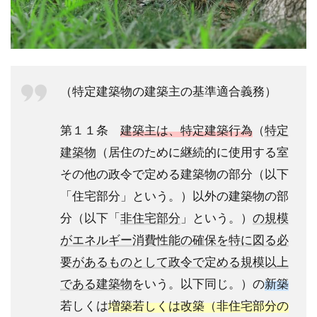
（特定建築物の建築主の基準適合義務）
第１１条
建築主は、特定建築行為
（
特定
建築物
（居住のために継続的に使用する室
その他の政令で定める建築物の部分（以下
「住宅部分」という。）以外の建築物の部
分（以下「
非住宅部分
」という。）
の規模
がエネルギー消費性能の確保を特に図る必
要があるものとして政令で定める規模以上
である建築物
をいう。以下同じ。）の
新築
若しくは
増築若しくは改築（非住宅部分の