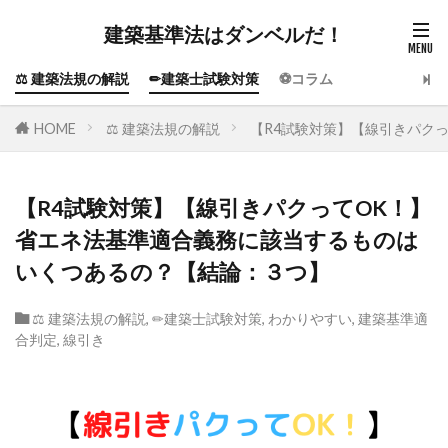
建築基準法はダンベルだ！
⚖️ 建築法規の解説
✏建築士試験対策
⚽コラム
HOME
⚖️ 建築法規の解説
【R4試験対策】【線引きパク
【R4試験対策】【線引きパクってOK！】
省エネ法基準適合義務に該当するものは
いくつあるの？【結論：３つ】
⚖️ 建築法規の解説
,
✏建築士試験対策
,
わかりやすい
,
建築基準適
合判定
,
線引き