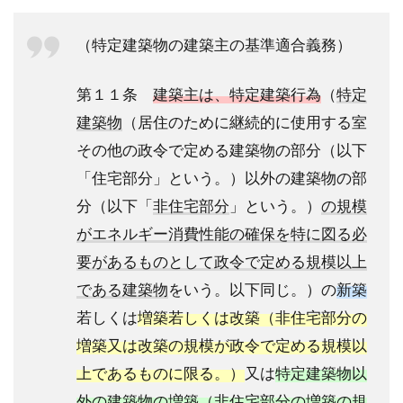
（特定建築物の建築主の基準適合義務）
第１１条
建築主は、特定建築行為
（
特定
建築物
（居住のために継続的に使用する室
その他の政令で定める建築物の部分（以下
「住宅部分」という。）以外の建築物の部
分（以下「
非住宅部分
」という。）
の規模
がエネルギー消費性能の確保を特に図る必
要があるものとして政令で定める規模以上
である建築物
をいう。以下同じ。）の
新築
若しくは
増築若しくは改築（非住宅部分の
増築又は改築の規模が政令で定める規模以
上であるものに限る。）
又は
特定建築物以
外の建築物の増築（非住宅部分の増築の規