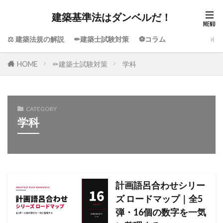
建築基準法はダンベルだ！
⚖️ 建築法規の解説
✏建築士試験対策
⚽コラム
HOME
✏建築士試験対策
学科
CATEGORY
学科
計画語呂合わせシリー
ズ ロードマップ｜全5
弾・16個の数字を一気