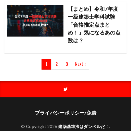
【まとめ】令和7年度
一級建築士学科試験
「合格推定点まと
め！」気になるあの点
数は？
1
2
3
Next
プライバシーポリシー/免責
© Copyright 2026
建築基準法はダンベルだ！
.